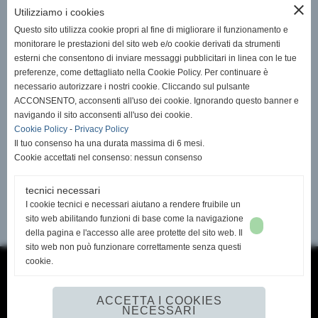
close
Utilizziamo i cookies
Questo sito utilizza cookie propri al fine di migliorare il funzionamento e
monitorare le prestazioni del sito web e/o cookie derivati da strumenti
esterni che consentono di inviare messaggi pubblicitari in linea con le tue
preferenze, come dettagliato nella Cookie Policy. Per continuare è
necessario autorizzare i nostri cookie. Cliccando sul pulsante
ACCONSENTO, acconsenti all'uso dei cookie. Ignorando questo banner e
navigando il sito acconsenti all'uso dei cookie.
Cookie Policy
-
Privacy Policy
Il tuo consenso ha una durata massima di 6 mesi.
Cookie accettati nel consenso: nessun consenso
tecnici necessari
I cookie tecnici e necessari aiutano a rendere fruibile un
sito web abilitando funzioni di base come la navigazione
<< PRECEDENTE
SUCCESSIVO >>
della pagina e l'accesso alle aree protette del sito web. Il
sito web non può funzionare correttamente senza questi
cookie.
Systec Consulting di Malerba Domenico
ACCETTA I COOKIES
info@systecconsulting.net
NECESSARI